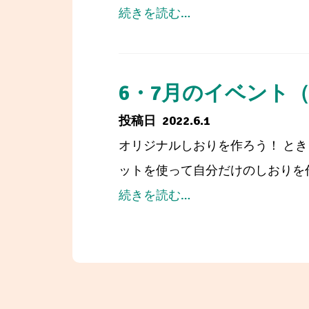
from
続きを読む…
6・
7
月
6・7月のイベント
の
2022.6.1
お
オリジナルしおりを作ろう！ とき 
は
ットを使って自分だけのしおりを作成
な
from
続きを読む…
し
6・
会
7
月
の