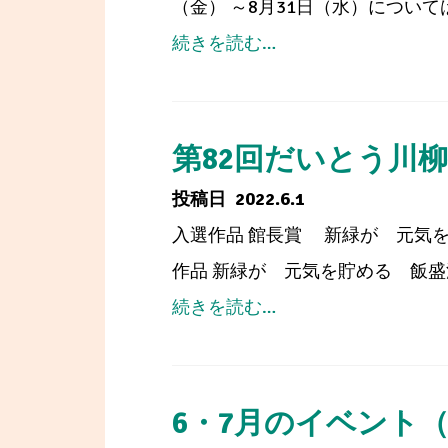
（金） ～8月31日（水）につい
図
from
続きを読む…
書
第
館
68
を
回
第82回だいとう川
使
青
2022.6.1
っ
少
入選作品 館長賞 新緑が 元気を貯
た
年
作品 新緑が 元気を貯める 飯盛浴
調
読
from
続きを読む…
べ
書
第
る
感
82
学
想
回
6・7月のイベント
習
文