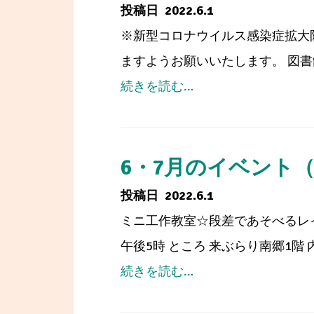
だ
コ
2022.6.1
全
い
ン
※新型コロナウイルス感染症拡大
国
と
ク
ますようお願いいたします。 図書館
コ
う
ー
from
続きを読む…
ン
川
ル
6・
ク
柳
7
ー
発
月
6・7月のイベント
ル
表
の
「課
2022.6.1
イ
題
ミニ工作教室☆段差であそべるレイ
ベ
図
午後5時 ところ 来ぶらり南郷1階
ン
書」
from
続きを読む…
ト
の
6・
（中