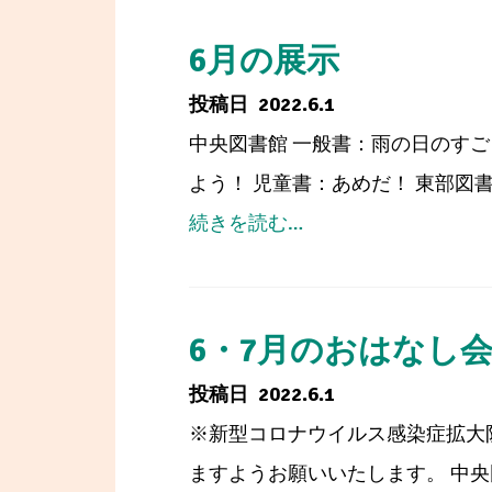
貸
7
央
出
月
6月の展示
図
に
の
2022.6.1
書
つ
イ
中央図書館 一般書：雨の日のすご
館）
い
ベ
よう！ 児童書：あめだ！ 東部図書
て
ン
from
続きを読む…
ト
6
（西
月
部
の
6・7月のおはなし
図
展
2022.6.1
書
示
※新型コロナウイルス感染症拡大
館）
ますようお願いいたします。 中央図書