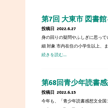
第7回 大東市 図
2022.6.27
身の回りの疑問やふしぎに思って
細 対象 市内在住の小学生以上、ま
from
続きを読む…
第
7
回
第68回青少年読書
大
2022.6.15
東
今年も、「青少年読書感想文全国
市