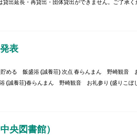
ては貸出延長・再貸出・団体貸出ができません。ご了承くだ
柳発表
める 飯盛浴 (誠養荘) 次点 春らんまん 野崎観音 お
 (誠養荘)春らんまん 野崎観音 お礼参り (盛りこぼしシ
（中央図書館）