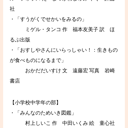
社
・「すうがくでせかいをみるの」
ミゲル・タンコ 作 福本友美子 訳 ほ
るぷ出版
・「おすしやさんにいらっしゃい！：生きもの
が食べものになるまで」
おかだだいすけ 文 遠藤宏 写真 岩崎
書店
【小学校中学年の部】
・「みんなのためいき図鑑」
村上しいこ 作 中田いくみ 絵 童心社