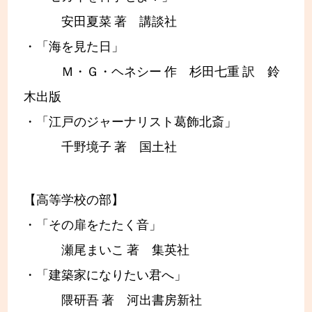
安田夏菜 著 講談社
・「海を見た日」
Ｍ・Ｇ・ヘネシー 作 杉田七重 訳 鈴
木出版
・「江戸のジャーナリスト葛飾北斎」
千野境子 著 国土社
【高等学校の部】
・「その扉をたたく音」
瀬尾まいこ 著 集英社
・「建築家になりたい君へ」
隈研吾 著 河出書房新社