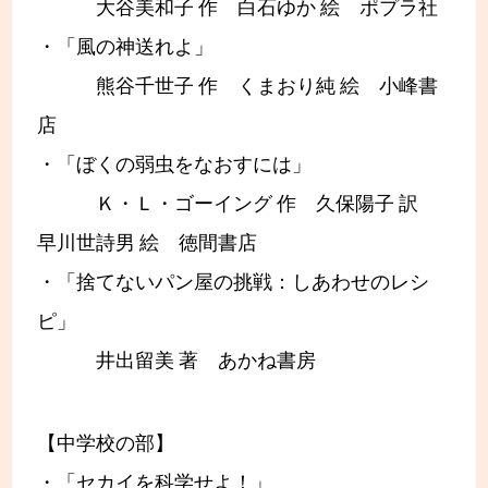
大谷美和子 作 白石ゆか 絵 ポプラ社
・「風の神送れよ」
熊谷千世子 作 くまおり純 絵 小峰書
店
・「ぼくの弱虫をなおすには」
Ｋ・Ｌ・ゴーイング 作 久保陽子 訳
早川世詩男 絵 徳間書店
・「捨てないパン屋の挑戦：しあわせのレシ
ピ」
井出留美 著 あかね書房
【中学校の部】
・「セカイを科学せよ！」