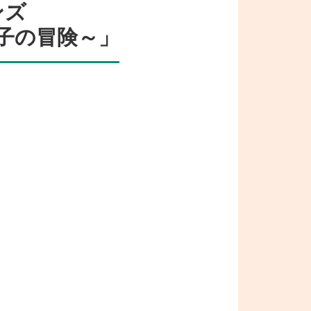
ンズ
子の冒険～」