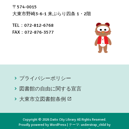
〒574-0015
大東市野崎3-6-1 来ぶらり四条 1・2階
TEL：072-812-6768
FAX：072-876-3577
プライバシーポリシー
図書館の自由に関する宣言
大東市立図書館条例
open_in_new
Copyright © 2026 Daito City Library All Rights Reserved.
Proudly powered by WordPress
|
テーマ: understrap_child by