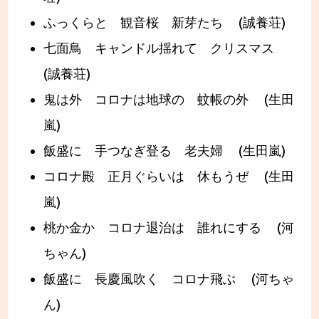
ふっくらと 観音桜 新芽たち (誠養荘)
七面鳥 キャンドル揺れて クリスマス
(誠養荘)
鬼は外 コロナは地球の 蚊帳の外 (生田
嵐)
飯盛に 手つなぎ登る 老夫婦 (生田嵐)
コロナ殿 正月ぐらいは 休もうぜ (生田
嵐)
桃か金か コロナ退治は 誰れにする (河
ちゃん)
飯盛に 長慶風吹く コロナ飛ぶ (河ちゃ
ん)