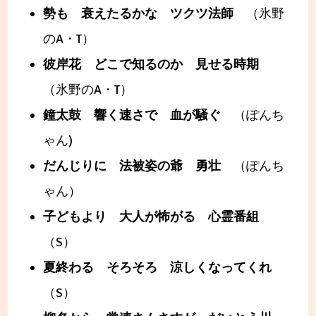
勢も 衰えたるかな ツクツ法師
（氷野
のA・T）
彼岸花 どこで知るのか 見せる時期
（氷野のA・T）
鐘太鼓 響く速さで 血が騒ぐ
（ぽんち
ゃん)
だんじりに 法被姿の爺 勇壮
（ぽんち
ゃん）
子どもより 大人が怖がる 心霊番組
（S）
夏終わる そろそろ 涼しくなってくれ
（S）