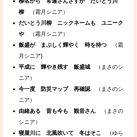
柳名から 常連さんさすが だいとう川
柳
（霜月シニア）
だいとう川柳 ニックネームも ユニーク
や
（霜月シニア）
飯盛が まぶしく輝やく 時を待つ
（霜
月シニア)
平成に 輝やき残す 飯盛城
（まさのシ
ニア）
今一度 防災マップ 再確認
（まさのシ
ニア）
由緒ある 昔も今も 観音さん
（まさの
シニア）
寝屋川に 北風吹いて 冬はそこ
（ゆら