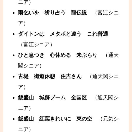
ニア）
雨乞いを 祈り占う 龍伝説
（富江シニ
ア）
ダイトンは メタボと違う これ普通
（富江シニア）
ひと息つき 心休める 来ぶらり
（通天
閣シニア）
古堤 街道休憩 住吉さん
（通天閣シニ
ア）
飯盛山 城跡ブーム 全国区
（通天閣シ
ニア）
飯盛山 紅葉きれいに 東の空
（元気シ
ニア）