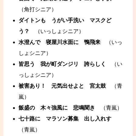
（角打シニア）
ダイトンも うがい手洗い マスクど
う？
（いっしょシニア）
水澄んで 寝屋川水面に 鴨飛来
（いっ
しょシニア）
皆思う 我が町ダンジリ 誇らしく
（い
っしょシニア）
被害あり！ 元気出せよと 宮太鼓
（青
嵐）
飯盛の 木々強風に 悲鳴聞き
（青嵐）
七十路に マラソン募集 出し入れす
（青嵐）