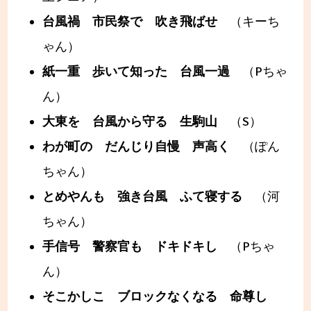
台風禍 市民祭で 吹き飛ばせ
（キーち
ゃん）
紙一重 歩いて知った 台風一過
（Pちゃ
ん）
大東を 台風から守る 生駒山
（S）
わが町の だんじり自慢 声高く
（ぽん
ちゃん）
とめやんも 強き台風 ふて寝する
（河
ちゃん）
手信号 警察官も ドキドキし
（Pちゃ
ん）
そこかしこ ブロックなくなる 命尊し