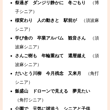
祭過ぎ ダンジリ静かに 冬ごもり
（博
子シニア）
様変わり 人の動きと 駅前が
（須波麻
シニア）
学び舎の 卒業アルバム 観音さん
（須
波麻シニア）
さんご樹も 年輪重ねて 還暦越え
（須
波麻シニア）
だいとう川柳 今月残念 又来月
（角打
シニア）
飯盛山 ドローンで見える 夢見たい
（角打シニア）
公園で 元気に球追う シニアと子供