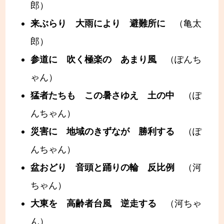
郎）
来ぶらり 大雨により 避難所に
（亀太
郎）
参道に 吹く極楽の あまり風
（ぽんち
ゃん）
猛者たちも この暑さゆえ 土の中
（ぽ
んちゃん）
災害に 地域のきずなが 勝利する
（ぽ
んちゃん）
盆おどり 音頭と踊りの輪 反比例
（河
ちゃん）
大東を 高齢者台風 逆走する
（河ちゃ
ん）