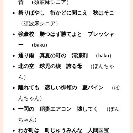
昔
（須波麻シニア）
祭りばやし 街かどに聞こえ 秋はそこ
（須波麻シニア）
強豪校 勝つはず勝てよと プレッシャ
ー
（baku）
通り雨 真夏の町の 清涼剤
（baku）
北の空 球児の涙 誇る母
（ぽんちゃ
ん）
離れても 恋しい御領の 夏パイン
（ぽ
んちゃん）
一閃の 稲妻エアコン 壊してく
（ぽん
ちゃん）
わが町は 町じゅうみんな 人間国宝