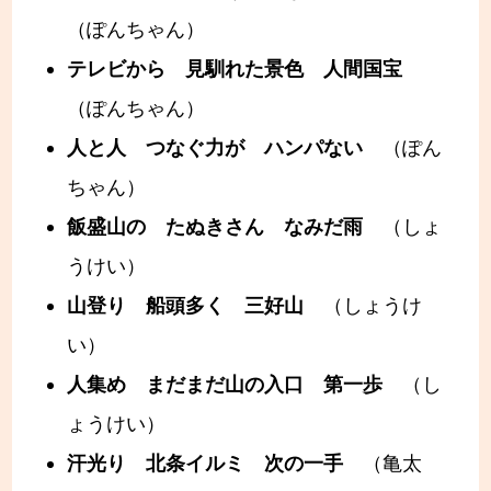
（ぽんちゃん）
テレビから 見馴れた景色 人間国宝
（ぽんちゃん）
人と人 つなぐ力が ハンパない
（ぽん
ちゃん）
飯盛山の たぬきさん なみだ雨
（しょ
うけい）
山登り 船頭多く 三好山
（しょうけ
い）
人集め まだまだ山の入口 第一歩
（し
ょうけい）
汗光り 北条イルミ 次の一手
（亀太