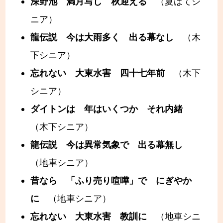
深野池 満月写し 秋迎える
（夏ばてシ
ニア）
龍伝説 今は大雨多く 出る幕なし
（木
下シニア）
忘れない 大東水害 四十七年前
（木下
シニア）
ダイトンは 年はいくつか それ内緒
（木下シニア）
龍伝説 今は異常気象で 出る幕無し
（地車シニア）
昔なら 「ふり売り喧嘩」で にぎやか
に
（地車シニア）
忘れない 大東水害 教訓に
（地車シニ