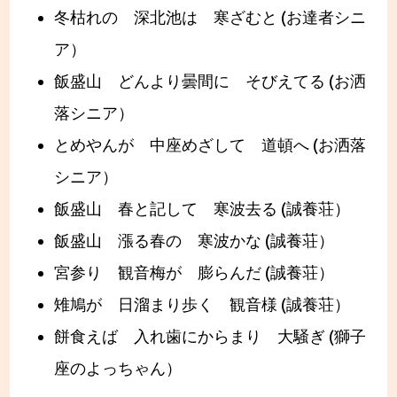
冬枯れの 深北池は 寒ざむと (お達者シニ
ア）
飯盛山 どんより曇間に そびえてる (お洒
落シニア）
とめやんが 中座めざして 道頓へ (お洒落
シニア）
飯盛山 春と記して 寒波去る (誠養荘）
飯盛山 漲る春の 寒波かな (誠養荘）
宮参り 観音梅が 膨らんだ (誠養荘）
雉鳩が 日溜まり歩く 観音様 (誠養荘）
餅食えば 入れ歯にからまり 大騒ぎ (獅子
座のよっちゃん）