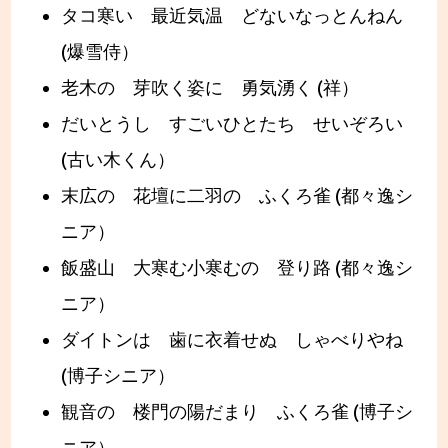
タコ寒い 最近気温 どないなっとんねん
(爆雪侍）
老木の 芽吹く姿に 勇気湧く (祥）
だいとうし すごいひとたち せいぞろい
(古い木くん）
末広の 花壇に二羽の ふくろ雀 (都々逸シ
ニア）
飯盛山 大寒む小寒むの 登り路 (都々逸シ
ニア）
ダイトンは 歯に衣着せぬ しゃべりやね
(博子シニア）
観音の 楼門の陽だまり ふくろ雀 (博子シ