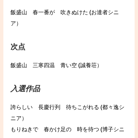
飯盛山 春一番が 吹きぬけた (お達者シニ
ア）
次点
飯盛山 三寒四温 青い空 (誠養荘）
入選作品
誇らしい 長慶行列 待ちこがれる (都々逸シ
ニア）
もりねきで 春かけ足の 時を待つ (博子シニ