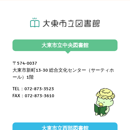
館
テ
利
ナ
用
ン
者
ス
ア
大東市立中央図書館
の
ン
お
〒574-0037
ケ
大東市新町13-30 総合文化センター（サーティホ
知
ー
ール）1階
ら
ト
TEL：072-873-3523
せ
FAX：072-873-3610
（令
和
7
年
大東市立西部図書館