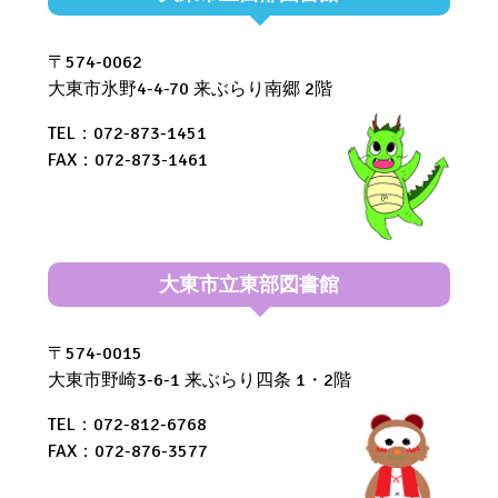
度）」
〒574-0062
に
大東市氷野4-4-70 来ぶらり南郷 2階
ご
TEL：072-873-1451
協
FAX：072-873-1461
力
く
だ
大東市立東部図書館
さ
い
〒574-0015
大東市野崎3-6-1 来ぶらり四条 1・2階
TEL：072-812-6768
FAX：072-876-3577