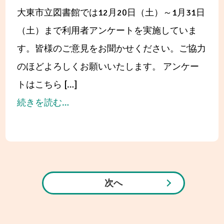
た
う
大東市立図書館では12月20日（土）～1月31日
れ
し
臨
（土）まで利用者アンケートを実施していま
ま
の
時
す。皆様のご意見をお聞かせください。ご協力
し
大
休
のほどよろしくお願いいたします。 アンケー
た
切
館
トはこちら […]
な
及
from
続きを読む…
1
び
「大
冊」
シ
東
ス
市
テ
立
次へ
ム
図
メ
書
ン