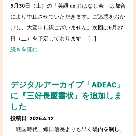
東
5月30日（土）の「英語 de おはなし会」は都合
催
市
により中止させていただきます。ご迷惑をおか
し
図
けし、大変申し訳ございません。次回は6月27
ま
書
日（土）を予定しております。 […]
す
館
from
続きを読む…
を
イ
使
ベ
っ
ン
デジタルアーカイブ「ADEAC」
た
ト
に『三好長慶書状』を追加しま
調
中
した
べ
止
2026.4.12
る
の
戦国時代、織田信長よりも早く畿内を制し、
学