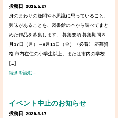
市
図
2026.6.27
市
書
身のまわりの疑問や不思議に思っていること、
制
館
興味があることを、図書館の本から調べてまと
施
へ！
めた作品を募集します。 募集要項 募集期間 8
行
楽
月17日（月）～9月11日（金）〈必着〉 応募資
70
し
格 市内在住の小学生以上、または市内の学校
周
い
[…]
年
イ
from
続きを読む…
記
ベ
第
念
ン
11
事
ト
回
イベント中止のお知らせ
業
を
大
2026.5.17
開