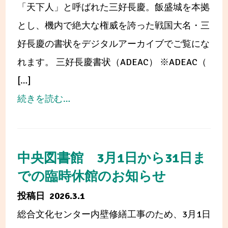
お
「天下人」と呼ばれた三好長慶。飯盛城を本拠
習
知
とし、機内で絶大な権威を誇った戦国大名・三
コ
ら
好長慶の書状をデジタルアーカイブでご覧にな
ン
せ
れます。 三好長慶書状（ADEAC） ※ADEAC（
ク
[…]
ー
from
続きを読む…
ル
デ
ジ
タ
中央図書館 3月1日から31日ま
ル
での臨時休館のお知らせ
ア
2026.3.1
ー
総合文化センター内壁修繕工事のため、3月1日
カ