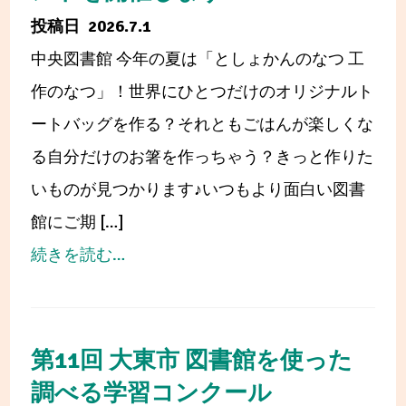
ん
2026.7.1
講
中央図書館 今年の夏は「としょかんのなつ 工
演
作のなつ」！世界にひとつだけのオリジナルト
会
ートバッグを作る？それともごはんが楽しくな
＆
る自分だけのお箸を作っちゃう？きっと作りた
サ
いものが見つかります♪いつもより面白い図書
イ
館にご期 […]
ン
from
続きを読む…
会
夏
～
休
大
み
第11回 大東市 図書館を使った
東
は
調べる学習コンクール