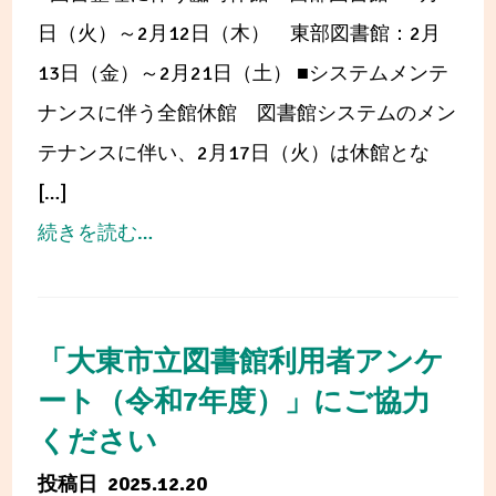
国
だ
日（火）～2月12日（木） 東部図書館：2月
コ
い
13日（金）～2月21日（土） ■システムメンテ
ン
と
ナンスに伴う全館休館 図書館システムのメン
ク
う
テナンスに伴い、2月17日（火）は休館とな
ー
70
[…]
ル)
冊
from
続きを読む…
で
の
図
「奨
交
書
励
差
整
「大東市立図書館利用者アンケ
賞」
点
理
ート（令和7年度）」にご協力
に
～
に
ください
選
わ
伴
2025.12.20
ば