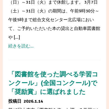
（日）～31日（火）まで休館します。 3月7日
イ
（土）～31日（火）の期間は、午前9時30分～
ブ
午後5時まで総合文化センター北広場におい
「ADEAC」
て、ご予約いただいた本の貸出と自動車図書館
に
や […]
『三
from
続きを読む…
好
中
長
央
慶
図
「図書館を使った調べる学習コ
書
書
ンクール」(全国コンクール)で
状』
館
「奨励賞」に選ばれました
を
3
2026.1.14
追
月