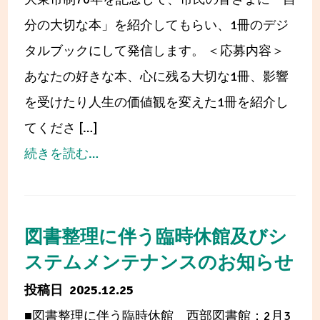
館
た
分の大切な本」を紹介してもらい、1冊のデジ
の
調
タルブックにして発信します。 ＜応募内容＞
お
べ
あなたの好きな本、心に残る大切な1冊、影響
知
る
を受けたり人生の価値観を変えた1冊を紹介し
ら
学
てくださ […]
せ
習
from
続きを読む…
コ
「市
ン
制
ク
70
図書整理に伴う臨時休館及びシ
ー
年
ステムメンテナンスのお知らせ
ル」
記
2025.12.25
(全
念
■図書整理に伴う臨時休館 西部図書館：2月3