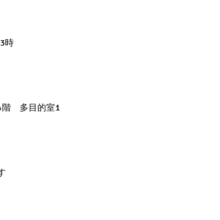
3時
4階 多目的室1
す