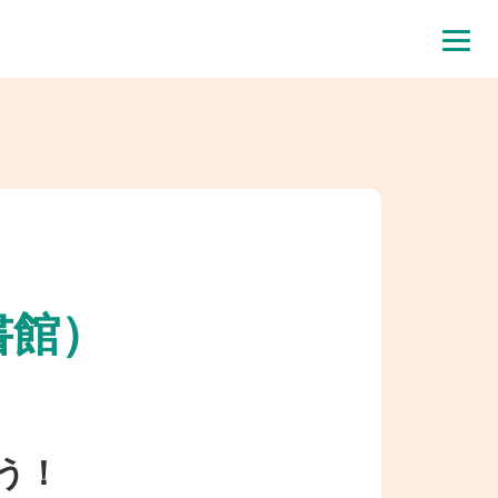
書館）
う！