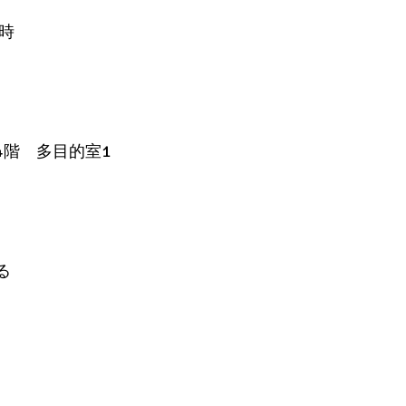
時
4階 多目的室1
る