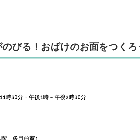
がのびる！おばけのお面をつくろ
1時30分・午後1時～午後2時30分
4階 多目的室1