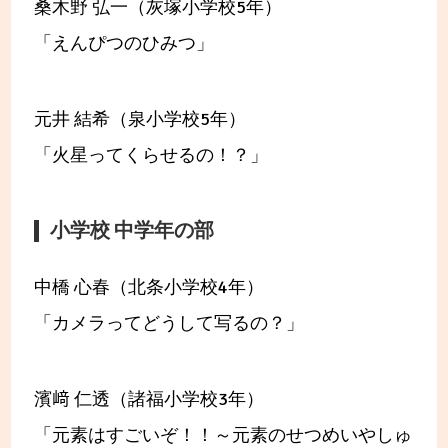
桑木野 弘一（灰塚小学校5年）
「えんぴつのひみつ」
元井 結希（泉小学校5年）
「火星ってくらせるの！？」
小学校 中学年の部
中橋 心春（北条小学校4年）
「カメラってどうして写るの？」
濱﨑 仁透（諸福小学校3年）
「元素はすごいぞ！！～元素のせつめいやしゅ