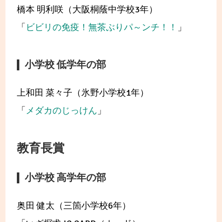
橋本 明利咲（大阪桐蔭中学校3年）
「
ビビリの免疫！無茶ぶりパ～ンチ！！
」
小学校 低学年の部
上和田 菜々子（氷野小学校1年）
「
メダカのじっけん
」
教育長賞
小学校 高学年の部
奥田 健太（三箇小学校6年）