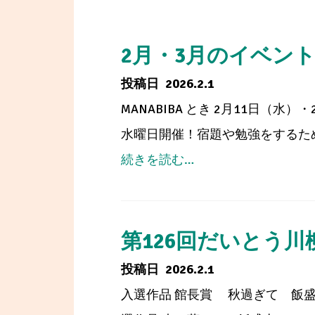
2月・3月のイベン
2026.2.1
MANABIBA とき 2月11日（
水曜日開催！宿題や勉強をするため
from
続きを読む…
2
月・
3
第126回だいとう川
月
2026.2.1
の
入選作品 館長賞 秋過ぎて 飯盛山
イ