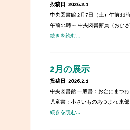
の
2026.2.1
イ
中央図書館 2月7日（土）午前11時
ベ
午前11時～ 中央図書館員（おひざで
ン
from
続きを読む…
ト
2・
（中
3
央
月
2月の展示
図
の
2026.2.1
書
お
中央図書館 一般書：お金にまつわ
館）
は
児童書：小さいものあつまれ 東部
な
from
続きを読む…
し
2
会