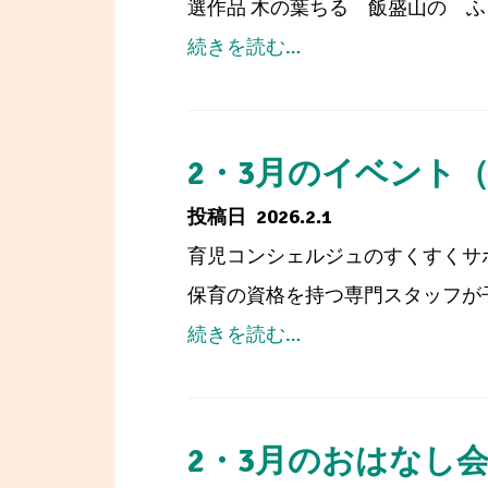
選作品 木の葉ちる 飯盛山の ふき
ベ
from
続きを読む…
ン
第
ト
126
（西
回
2・3月のイベント
部
だ
2026.2.1
図
い
育児コンシェルジュのすくすくサポー
書
と
保育の資格を持つ専門スタッフが子
館）
う
from
続きを読む…
川
2・
柳
3
発
月
2・3月のおはなし
表