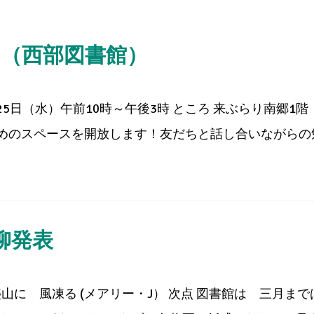
ト（西部図書館）
水）・25日（水）午前10時～午後3時 ところ 来ぶらり南郷1
のスペースを開放します！友だちと話し合いながらの勉強
柳発表
に 風凍る (メアリー・J） 次点 図書館は 三月まで