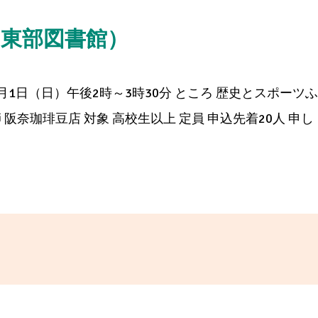
（東部図書館）
月1日（日）午後2時～3時30分 ところ 歴史とスポーツ
阪奈珈琲豆店 対象 高校生以上 定員 申込先着20人 申し [