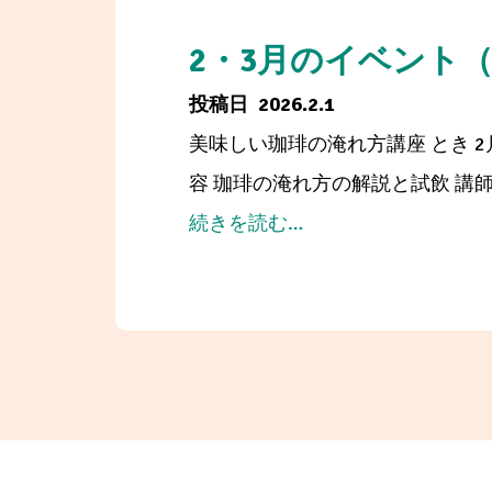
月
の
2・3月のイベント
展
2026.2.1
示
美味しい珈琲の淹れ方講座 とき 2
容 珈琲の淹れ方の解説と試飲 講師 
from
続きを読む…
2・
3
月
の
イ
ベ