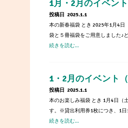
回
1月・2月のイベン
(全
伴
だ
国
2025.1.1
う
い
コ
本の新春福袋 とき 2025年1月
臨
と
ン
袋と５冊福袋をご用意しました♪ど
時
う
ク
from
続きを読む…
休
川
ー
1
館
柳
ル)
月・
の
発
で
2
1・2月のイベント
お
表
「優
月
知
2025.1.1
良
の
ら
本のお楽しみ福袋 とき 1月4日（
賞」
イ
せ
す。※貸出利用券1枚につき、1日1袋ま
に
ベ
from
続きを読む…
選
ン