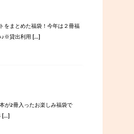
ゼントをまとめた福袋！今年は２冊福
※貸出利用 […]
めの本が2冊入ったお楽しみ福袋で
[…]