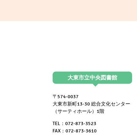
の
イ
ベ
ン
ト
（東
部
大東市立中央図書館
図
書
〒574-0037
館）
大東市新町13-30 総合文化センター
（サーティホール）1階
TEL：072-873-3523
FAX：072-873-3610