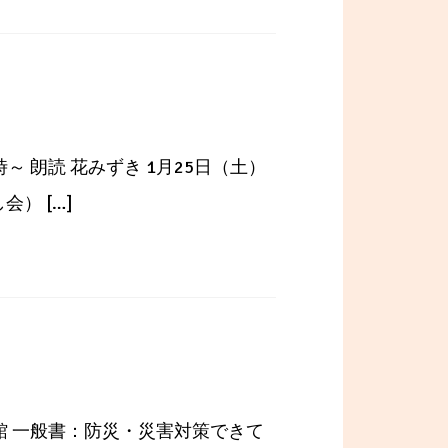
～ 朗読 花みずき 1月25日（土）
） […]
館 一般書：防災・災害対策できて