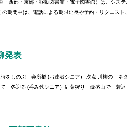
央・西部・東部・移動図書館・電子図書館）は、システ
日(金)（この期間中は、電話による期限延長や予約・リクエスト
柳発表
時をしのぶ 会所橋 (お達者シニア） 次点 川柳の ネ
て 冬迎る (呑み鉄シニア）紅葉狩り 飯盛山で 若返り (