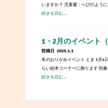
は
いますか？ 児童書：へびのように
な
from
続きを読む…
し
1
会
月
の
1・2月のイベント
展
2025.1.1
示
冬のおりがみイベント とき 1月4
らい絵本コーナーに飾ります 対象 ど
from
続きを読む…
1・
2
月