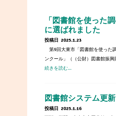
「図書館を使った調
に選ばれました
2025.1.23
第9回大東市「図書館を使った調
ンクール」（（公財）図書館振興財
from
続きを読む…
「図
書
館
図書館システム更新
を
2025.1.16
使