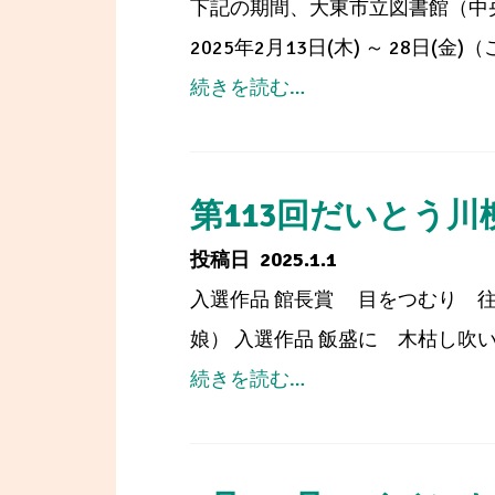
下記の期間、大東市立図書館（中
っ
2025年2月13日(木) ～ 28
た
from
続きを読む…
調
図
べ
書
る
館
第113回だいとう川
学
シ
2025.1.1
習
ス
入選作品 館長賞 目をつむり 往
コ
テ
娘） 入選作品 飯盛に 木枯し吹い
ン
ム
from
続きを読む…
ク
更
第
ー
新
113
ル」
に