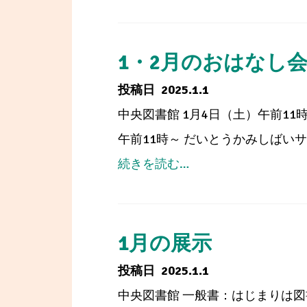
1・
ば
ト
2
れ
（西
月
1・2月のおはなし
ま
部
の
2025.1.1
し
図
イ
中央図書館 1月4日（土）午前11時
た
書
ベ
午前11時～ だいとうかみしばい
館）
ン
from
続きを読む…
ト
1・
（中
2
央
月
1月の展示
図
の
2025.1.1
書
お
中央図書館 一般書：はじまりは図
館）