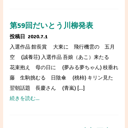
7・
書
8
館）
月
第59回だいとう川柳発表
の
2020.7.1
イ
入選作品 館長賞 大東に 飛行機雲の 五月
ベ
空 (誠養荘) 入選作品 吾娘（あこ）来たる
ン
花束抱え 母の日に (夢みる夢ちゃん) 枝垂れ
ト
藤 生駒挑むる 日陰傘 (桃柿) キリン見た
(西
翌朝話題 長慶さん (青嵐) […]
部
from
続きを読む…
図
第
書
59
館)