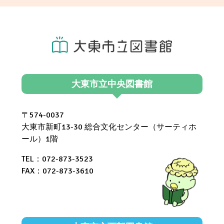
の
イ
ベ
ン
大東市立中央図書館
ト
(東
〒574-0037
部
大東市新町13-30 総合文化センター（サーティホ
ール）1階
図
TEL：072-873-3523
書
FAX：072-873-3610
館)