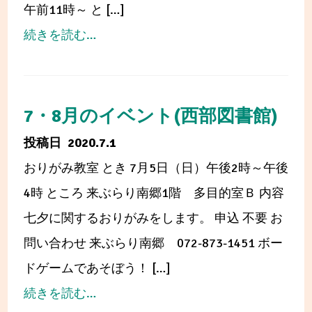
午前11時～ と […]
from
続きを読む…
7・
8
月
7・8月のイベント(西部図書館)
の
2020.7.1
イ
おりがみ教室 とき 7月5日（日）午後2時～午後
ベ
4時 ところ 来ぶらり南郷1階 多目的室Ｂ 内容
ン
七夕に関するおりがみをします。 申込 不要 お
ト
問い合わせ 来ぶらり南郷 072-873-1451 ボー
（中
ドゲームであそぼう！ […]
央
from
続きを読む…
図