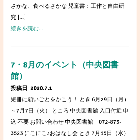
会
さかな、食べるさかな 児童書：工作と自由研
究 […]
from
続きを読む…
7
月
の
7・8月のイベント（中央図書
展
館）
示
2020.7.1
短冊に願いごとをかこう！ とき 6月29日（月）
～7月7日（火） ところ 中央図書館 入口付近 申
込 不要 お問い合わせ 中央図書館 072-873-
3523 にこにこ♪おはなし会 とき 7月15日（水）