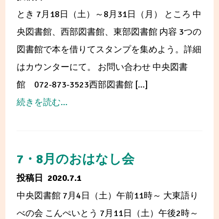
障
とき 7月18日（土）～8月31日（月） ところ 中
害
央図書館、西部図書館、東部図書館 内容 3つの
の
図書館で本を借りてスタンプを集めよう。詳細
お
はカウンターにて。 お問い合わせ 中央図書
詫
館 072-873-3523西部図書館 […]
び
from
続きを読む…
と
図
復
書
旧
館
7・8月のおはなし会
の
夏
2020.7.1
お
の
中央図書館 7月4日（土）午前11時～ 大東語り
知
ス
べの会 こんぺいとう 7月11日（土）午後2時～