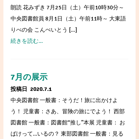
ら
タ
朗読 花みずき 7月25日（土）午前10時30分～
せ
ン
中央図書館員 8月1日（土）午前11時～ 大東語
プ
りべの会 こんぺいとう […]
ラ
from
続きを読む…
リ
7・
ー
8
月
7月の展示
の
2020.7.1
お
中央図書館 一般書：そうだ！旅に出かけよ
は
う！ 児童書：さあ、冒険の旅にでよう！ 西部
な
図書館 一般書：図書館“推し”本展 児童書： お
し
ばけって…いるの？ 東部図書館 一般書：見る