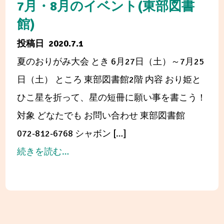
回
7月・8月のイベント(東部図書
だ
館)
い
2020.7.1
と
夏のおりがみ大会 とき 6月27日（土）～7月25
う
日（土） ところ 東部図書館2階 内容 おり姫と
川
ひこ星を折って、星の短冊に願い事を書こう！
柳
対象 どなたでも お問い合わせ 東部図書館
発
072-812-6768 シャボン […]
表
from
続きを読む…
7
月・
8
月