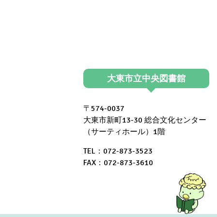
導
入
し
ま
大東市立中央図書館
し
た！
〒574-0037
（中
大東市新町13-30 総合文化センター
（サーティホール）1階
央
TEL：072-873-3523
図
FAX：072-873-3610
書
館）