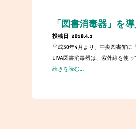
「図書消毒器」を導
2018.4.1
平成30年4月より、中央図書館に
LIVA図書消毒器は、紫外線を使
from
続きを読む…
「図
書
消
毒
器」
を